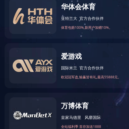
选型指导
技术文
首页
视频资料
关于伊特
伊特产品
解决方案
技术支持