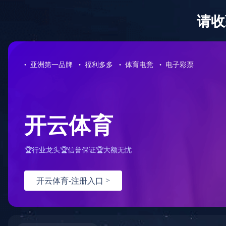
support@afamilysheartbreak.com
网站首页
产品中
行业领先的华