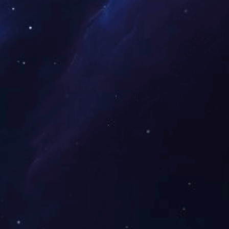
1
<
2
>
解决方案
服务支
关于
持
特