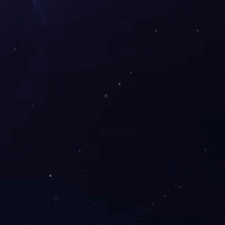
微信
华体会体育-
华体会（中
国）-华体会
（中国）
产品筛选
伊
联系伊特技术团队