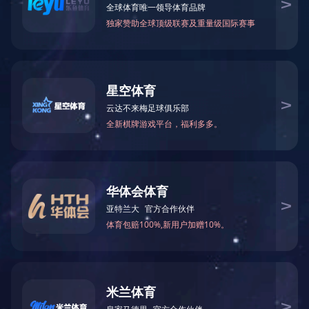
伊特产品
解决方案
技术支持
微信
联系伊特技术团队
获取定制化解决方案
华体会体
育-华体会
（中国）-
18032816787
华体会（中
国）