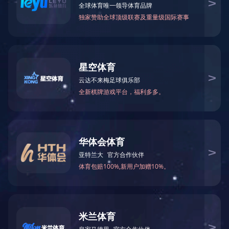
伊特产品
解决方案
技术支持
微信
联系伊特技术团队
获取定制化解决方案
华体会体
育-华体会
（中国）-
18032816787
华体会（中
国）