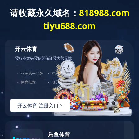
Language
新闻动态
产品咨询
网站首页
服务支持
产品中心
解决方案
选型指导
技术文档
常见问题
视频资料
服务支持
视频资料
关于伊特
关于伊特
华体会体育-华体会（中国）-华体会（中国）