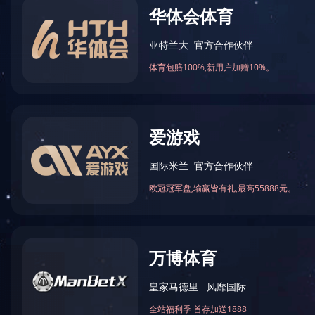
选型指导
技术文
首页
视频资料
关于伊特
伊特产品
解决方案
技术支持