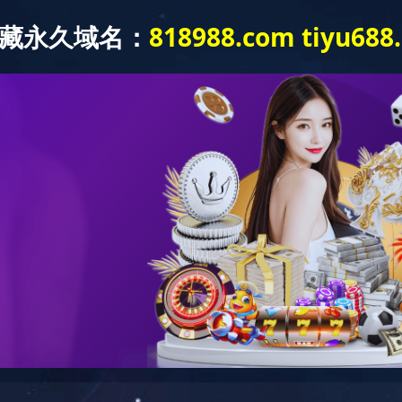
心
解决方案
服务支持
关于伊特
华
服务支持
体会体育-华体会（中国）-华体会（中国） 技术