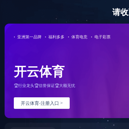
support@afamilysheartbreak.com
网站首页
产品中
行业领先的华