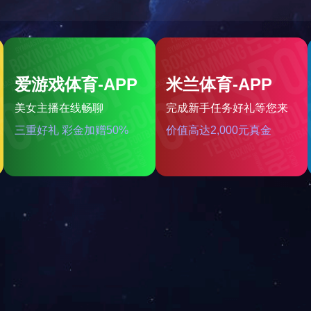
解决方案
服务支
关于
持
特
O-T
体会（中国）-华体会
工业
选型指导
伊特
舞台
技术文档
发展
新能源换电
常见问题
企业
站
仓储物流
视频资料
企业
特种机械
售后服务
人才