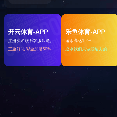
产品中心
EV
华体会体育-华
（中国）
定制化升降台
智能机器人
视频号
公众号
抖音号
舞台机械