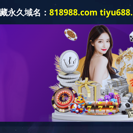
心
解决方案
服务支持
关于伊特
华
服务支持
体会体育-华体会（中国）-华体会（中国） 技术