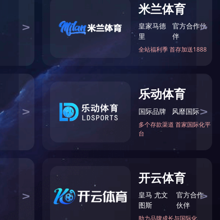
视频资料
售后服务