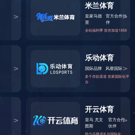
企业文化
人才发展