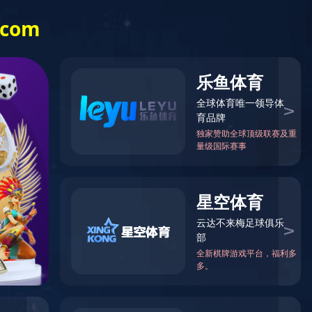
Language
新闻动态
产品咨询
体会体育-华体会（中国）-华体会（中国）
完整方案供应商