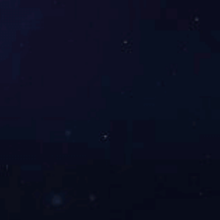
解决方案
服务支
关于
持
特
O-T
体会（中国）-华体会
工业
选型指导
伊特
舞台
技术文档
发展
新能源换电
常见问题
企业
站
仓储物流
视频资料
企业
特种机械
售后服务
人才