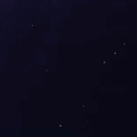
微信
华体会体育-
司团队
华体会（中
国）-华体会
（中国）
产品筛选