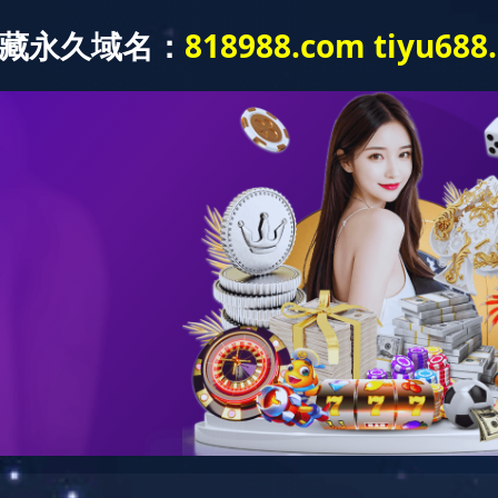
心
解决方案
服务支持
关于伊特
华
关于伊特
体会体育-华体会（中国）-华体会（中国） 技术