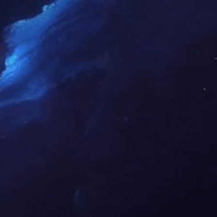
伊特
，定义行业标杆
体会体育-华体会（中国）-华体会（中国） 技术研发实
售后的一站式交付
要求行业的实践验证
研发投入