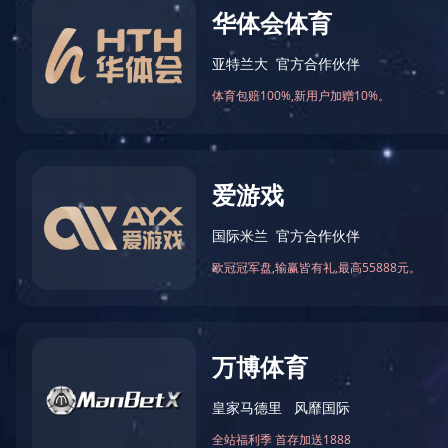
伊特简介
发展历
首页
关于伊特
深耕技术，驱动全球工业升级
伊特机械设备成立于2017年，是一家以华体会体育-华
国） 核心技术研发与场景化创新应用为核心竞争力的全球
来，公司始终聚焦机械设备制造与智能控制系统创新升级，
的核心使命，构建了覆盖工业自动化、舞台机械、国防军