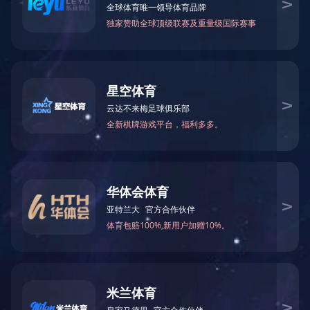
两条链条像拉链一样相互咬合，形
成坚固的立柱，实现直线方向的
“推·拉”运动，兼具高刚性与灵活
性。伊特华体会体育-华体会（中
了解详情
国）-华体会（中国） 咬合链 08A
D-60AD 系列采用独特的多齿咬合
结构，可实现垂直、水平及悬挂多
方向复合运动，链节间的紧密啮合
设计大幅提升整体刚性，能适应工
咬合链 60AD-150AD
业生产线、建筑升降平台等多场景
的复杂传动需求。
两条链条像拉链一样相互咬合，形
成坚固的立柱，实现直线方向的
“推·拉”运动，兼具高刚性与灵活
性。伊特华体会体育-华体会（中
了解详情
国）-华体会（中国） 咬合链 10R-
40R 系列采用独特的多齿咬合结
构，可实现垂直、水平及悬挂多方
向复合运动，链节间的紧密啮合设
计大幅提升整体刚性，能适应工业
生产线、建筑升降平台等多场景的
复杂传动需求。
1