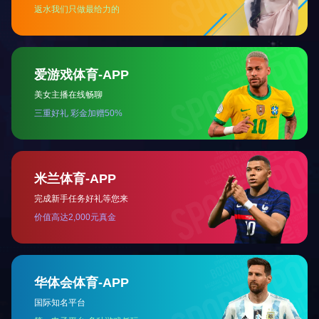
国）
会（中国）-华体会
（中国）
产品筛选
联系伊特技术团队
获取定制化解决方案
18032816787
support@afamilysheartbreak.com
EVO-TEC
订阅我们的最新动态
订阅