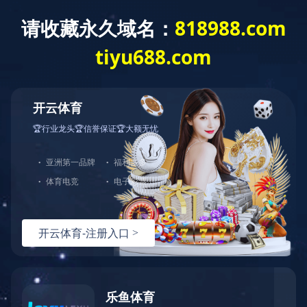
Language
新闻动态
产品咨询
网站首页
产品中心
EVO-TECH
咬合链
解决方案
服务支持
关于伊特
华体会体育-华体会（中国）-华体会（中国）
咬合链 08AD-60AD