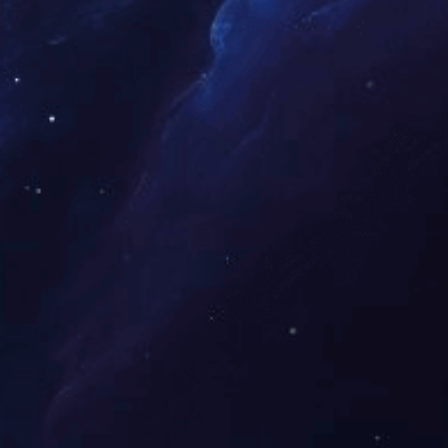
快速原型验证（视项目情况而定）
对于一些复杂或创新性的应用，我们可协助进行
概念设计和初步验证。
立即华体会体育-华
体会（中国）-华体
会（中国）