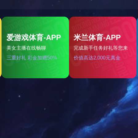
即刻咨询，开启智能驱动之旅
是否在寻找一种更高效、更经济的线性驱动方式？您是否想了解华体会体
生产流程，为您带来实实在在的效益提升？别再犹豫！现在就联系伊特的