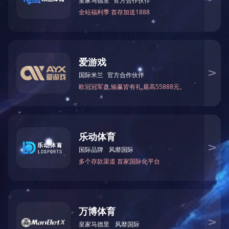
凸缘的初始（或最终）位置。当旋
转机构工作时，旋转机构带动所有
凸轮圆形盘一起转动。当每个凸轮
圆形盘旋转到事先设定的位置时，
凸轮圆形盘的凸缘就会触动装在其
上对应的机械式电器触头（例如：
1
限位开关、微动开关等）的机构，
使得机械电器触头产生通断信号，
实现传动系统的电气逻辑控制，从
而实现设备在事先设好的位置控
制，并可记录所要限位的旋转式传
动系统的轴旋转的角度和旋转的圈
数，如输出轴上旋转编码器，则能
准确测量行程或角度。每台装置上
即刻咨询，开启智能驱动之旅
可以根据用户需要安装16个限位
开关，从而控制16个限位点
您是否正在为特定的物料搬运难题而困扰？您是否在寻找一种更高
效、更经济的线性驱动方式？您是否想了解华体会体育-华体会（中
国）-华体会（中国） 如何能具体应用于您的生产流程，为您带来实
实在在的效益提升？别再犹豫！现在就联系伊特的专家顾问团队。