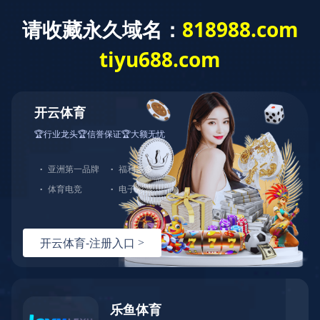
Language
新闻动态
产品咨询
网站首页
产品中心
解决方案
服务支持
关于伊特
华体会体育-华体会（中国）-华体会（中国）