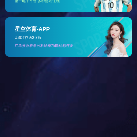
工业
舞台
新能源换电站
仓储物流
特种机械
伊特华体会体育-华体会（中国）-华体会（中国） 技术为机电一
伊特为舞台剧院提供定制化台上、台下设备方案，涵盖华体会体
凭借高精度、高负载与长寿命特性，华体会体育-华体会（中国）-
华体会体育-华体会（中国）-华体会（中国） 技术广泛应用于仓
华体会体育-华体会（中国）-华体会（中国） 技术凭借高负载、
体化线性传动方式，具备高强度、高耐用性、定制化等优势，适
育-华体会（中国）-华体会（中国） 、卷扬机、大幕机、防火幕
华体会（中国） 成为新能源换电站机械传动系统的可靠选择，显
储物流升降设备，凭借高精度、高负载、长寿命、定制化的特
高精度、高速度、小尺寸、免下沉五大优势，成为特种机械传动
用于工业领域重载与精密传动场景
驱动、智能全向车等全系列机械，依托专利技术及项目经验实现
著提升换电效率与系统稳定性
点，为用户提供更稳定、可靠的垂直运输解决方案
系统的理想选择，显著提升设备稳定性与运行效率，降低维护成
探索更多
探索更多
探索更多
探索更多
探索更多
独家定制，满足复杂演出需求。
本